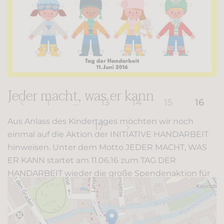
Jeder macht, was er kann
1
…
13
14
15
16
Aus Anlass des Kindertages möchten wir noch
17
einmal auf die Aktion der INITIATIVE HANDARBEIT
hinweisen. Unter dem Motto JEDER MACHT, WAS
ER KANN startet am 11.06.16 zum TAG DER
HANDARBEIT wieder die große Spendenaktion für
Kinder aus wirtschaftlich schwächeren Familien.
Nähen, stricken und häkeln für kleine und größere
Kinder, die es im Leben n…